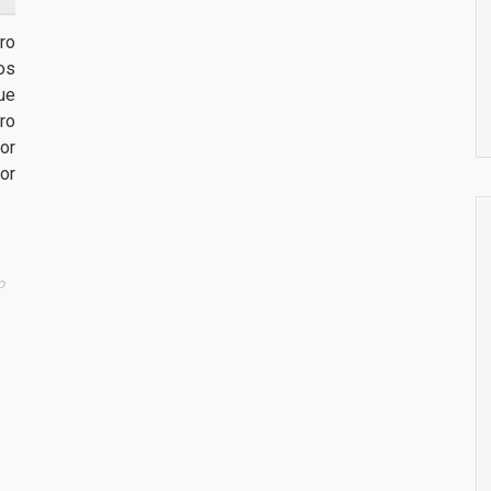
ro
os
ue
ro
por
or
o