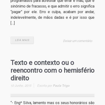
programados para acreditar que errar é mau, que é
sinónimo de fracasso, e que admitir o erro significa
“pagar” por ele. Erro e culpa, acabam por andar,
indelevelmente, de mãos dadas e é por isso que
[…]
LEIA MAIS
Deixar um comentário
Texto e contexto ou o
reencontro com o hemisfério
direito
10 Junho, 2015
Escrito por
Paula Trigo
“- Engº Silva, lamento mas os seus honorários são