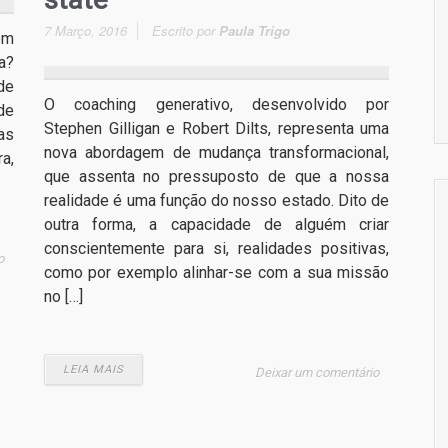
7 Março, 2016
Escrito por
Paula Trigo
em
a?
de
O coaching generativo, desenvolvido por
de
Stephen Gilligan e Robert Dilts, representa uma
as
nova abordagem de mudança transformacional,
a,
que assenta no pressuposto de que a nossa
realidade é uma função do nosso estado. Dito de
outra forma, a capacidade de alguém criar
conscientemente para si, realidades positivas,
o
como por exemplo alinhar-se com a sua missão
no […]
LEIA MAIS
Deixar um comentário