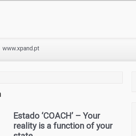
www.xpand.pt
h
Estado ‘COACH’ – Your
reality is a function of your
state