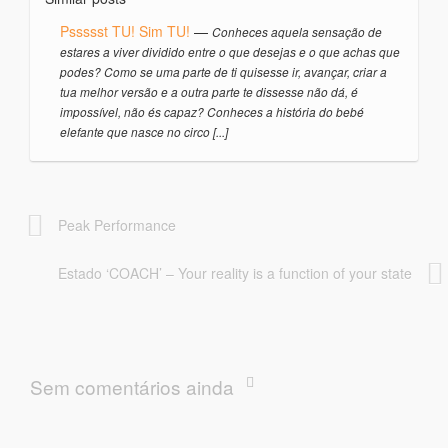
Pssssst TU! Sim TU!
—
Conheces aquela sensação de
estares a viver dividido entre o que desejas e o que achas que
podes? Como se uma parte de ti quisesse ir, avançar, criar a
tua melhor versão e a outra parte te dissesse não dá, é
impossível, não és capaz? Conheces a história do bebé
elefante que nasce no circo [...]
Peak Performance
Estado ‘COACH’ – Your reality is a function of your state
Sem comentários ainda